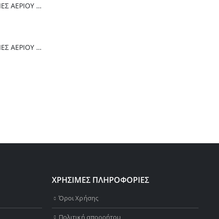
Thermogatz ΕΣΤΙΕΣ ΑΕΡΙΟΥ TGC 6014 IX
Thermogatz ΕΣΤΙΕΣ ΑΕΡΙΟΥ TGC 2460 GL
ΧΡΗΣΙΜΕΣ ΠΛΗΡΟΦΟΡΙΕΣ
Όροι Χρήσης
Πολιτική απορρήτου