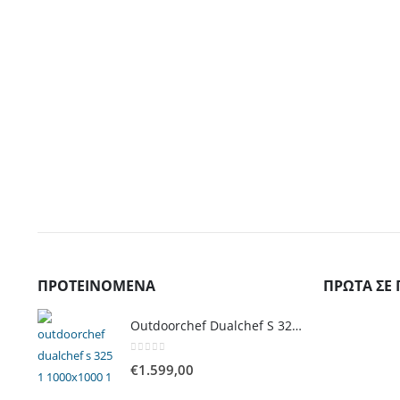
ΠΡΟΤΕΙΝΌΜΕΝΑ
ΠΡΏΤΑ ΣΕ 
Outdoorchef Dualchef S 325 G Ψησταριά Υγραερίου
0
out of 5
€
1.599,00