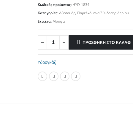
Κωδικός προϊόντος:
HYD-1834
Κατηγορίες:
Αξεσουάρ
,
Παρελκόμενα Σύνδεσης Αερίου
Ετικέτα:
Μούφα
ΠΡΟΣΘΉΚΗ ΣΤΟ ΚΑΛΆΘΙ
Υδρογκάζ