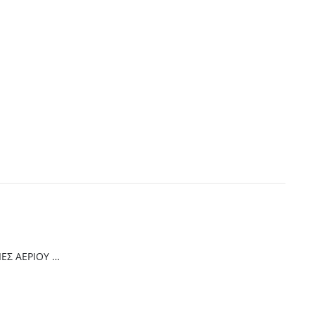
Thermogatz ΕΣΤΙΕΣ ΑΕΡΙΟΥ TGC 4236 GL