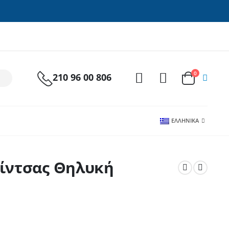
0
210 96 00 806
ΕΛΛΗΝΙΚΆ
 ίντσας Θηλυκή