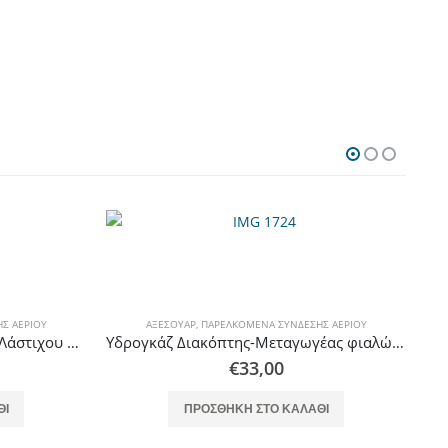
Σ ΑΕΡΊΟΥ
ΑΞΕΣΟΥΆΡ
,
ΠΑΡΕΛΚΌΜΕΝΑ ΣΎΝΔΕΣΗΣ ΑΕΡΊΟΥ
Calfer Gas PY 116 Σφιγκτήρας Λάστιχου 8mm Βαρέως Τύπου Υψηλής Αντοχής απο Ατσάλι
Υδρογκάζ Διακόπτης-Μεταγωγέας φιαλών με βάση στήριξης
€
33,00
ΘΙ
ΠΡΟΣΘΉΚΗ ΣΤΟ ΚΑΛΆΘΙ