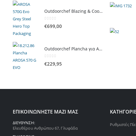
Outdoorchef Blazing & Cooking Zone Kit Plus για Ψησταριά Arosa Evo
0
out of 5
€
699,00
Outdoorchef Plancha για Arosa Evo
0
out of 5
€
229,95
ΕΠΙΚΟΙΝΩΝΗΣΤΕ ΜΑΖΙ ΜΑΣ
ΚΑΤΗΓΟΡΙ
ΔΙΕΥΘΥΝΣΗ:
Ρυθμιστές Πί
Ελευθέρου Ανθρώπου 67, Γλυφάδα