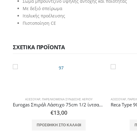
Σώμα μπρούντζινο υψηλής αντοχής και ποιότητας
Με δεξιό σπείρωμα
Ιταλικής προέλευσης
Πιστοποίηση CE
ΣΧΕΤΙΚΆ ΠΡΟΪΌΝΤΑ
ΑΞΕΣΟΥΆΡ
,
ΠΑΡΕΛΚΌΜΕΝΑ ΣΎΝΔΕΣΗΣ ΑΕΡΊΟΥ
ΑΞΕΣΟΥΆΡ
,
ΠΑΡΕΛ
κού
Eurogas Σπιράλ Λάστιχο 75cm 1/2 ίντσας Θηλυκό Αριστερόστροφο φλέξιμπλ με πλέγμα γαλβανιζέ για σύνδεση Φιάλης με Κολεκτέρ
€
13,00
ΠΡΟΣΘΉΚΗ ΣΤΟ ΚΑΛΆΘΙ
Π