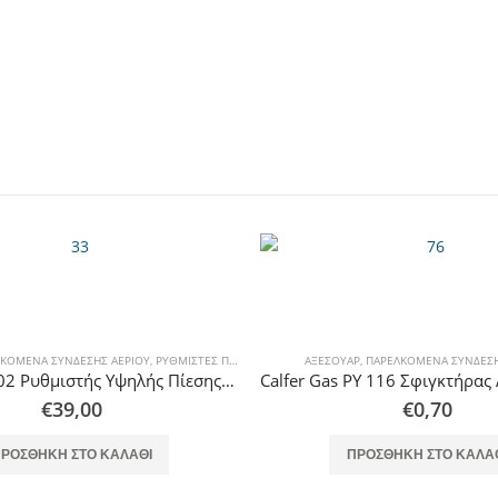
ΚΌΜΕΝΑ ΣΎΝΔΕΣΗΣ ΑΕΡΊΟΥ
,
ΡΥΘΜΙΣΤΈΣ ΠΊΕΣΗΣ
ΑΞΕΣΟΥΆΡ
,
ΠΑΡΕΛΚΌΜΕΝΑ ΣΎΝΔΕΣΗ
Reca Type 902 Ρυθμιστής Υψηλής Πίεσης με Μανόμετρο 40 kg/h
€
39,00
€
0,70
ΡΟΣΘΉΚΗ ΣΤΟ ΚΑΛΆΘΙ
ΠΡΟΣΘΉΚΗ ΣΤΟ ΚΑΛΆ