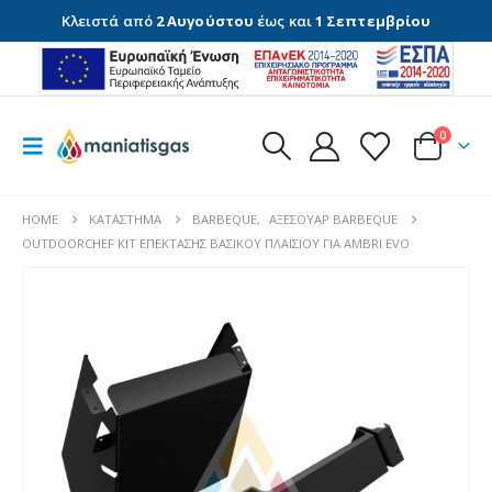
Κλειστά από
2 Αυγούστου
έως και
1 Σεπτεμβρίου
0
HOME
ΚΑΤΆΣΤΗΜΑ
BARBEQUE
,
ΑΞΕΣΟΥΆΡ BARBEQUE
OUTDOORCHEF ΚΙΤ ΕΠΈΚΤΑΣΗΣ ΒΑΣΙΚΟΎ ΠΛΑΙΣΊΟΥ ΓΙΑ AMBRI EVO