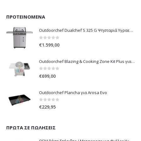
ΠΡΟΤΕΙΝΌΜΕΝΑ
Outdoorchef Dualchef S 325 G Ψησταριά Υγραερίου
0
out of 5
€
1.599,00
Outdoorchef Blazing & Cooking Zone Kit Plus για Ψησταριά Arosa Evo
0
out of 5
€
699,00
Outdoorchef Plancha για Arosa Evo
0
out of 5
€
229,95
ΠΡΏΤΑ ΣΕ ΠΩΛΉΣΕΙΣ
OEM Βάση Στήριξης / Μεταφορας για Φιάλες Υγραερίου 10 kg & 13 kg με ροδάκια