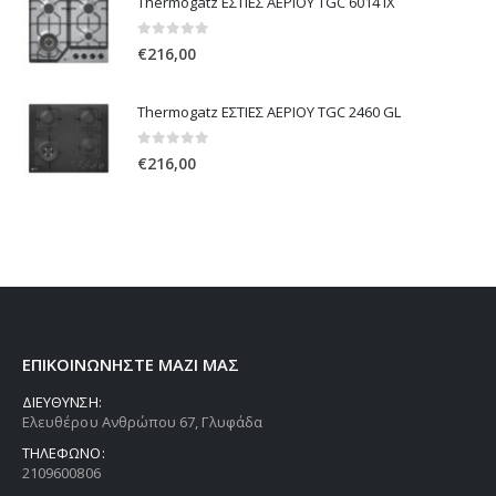
Thermogatz ΕΣΤΙΕΣ ΑΕΡΙΟΥ TGC 6014 IX
0
out of 5
€
216,00
Thermogatz ΕΣΤΙΕΣ ΑΕΡΙΟΥ TGC 2460 GL
0
out of 5
€
216,00
ΕΠΙΚΟΙΝΩΝΗΣΤΕ ΜΑΖΙ ΜΑΣ
ΔΙΕΥΘΥΝΣΗ:
Ελευθέρου Ανθρώπου 67, Γλυφάδα
ΤΗΛΕΦΩΝΟ:
2109600806