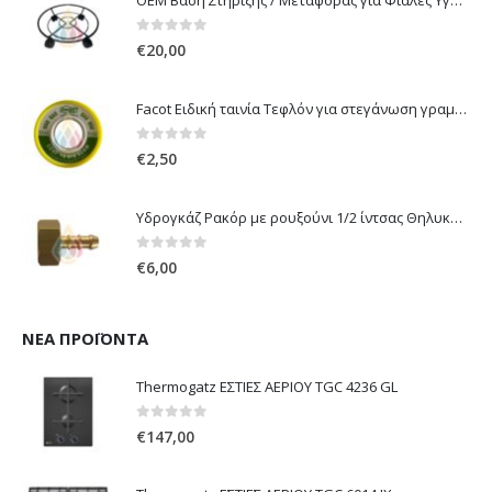
0
out of 5
€
20,00
Facot Ειδική ταινία Τεφλόν για στεγάνωση γραμμών αερίου 12m
0
out of 5
€
2,50
Υδρογκάζ Ρακόρ με ρουξούνι 1/2 ίντσας Θηλυκό Δεξιόστροφο για σύνδεση συσκευών με λάστιχο υγραερίου 8mm
0
out of 5
€
6,00
ΝΈΑ ΠΡΟΪΌΝΤΑ
Thermogatz ΕΣΤΙΕΣ ΑΕΡΙΟΥ TGC 4236 GL
0
out of 5
€
147,00