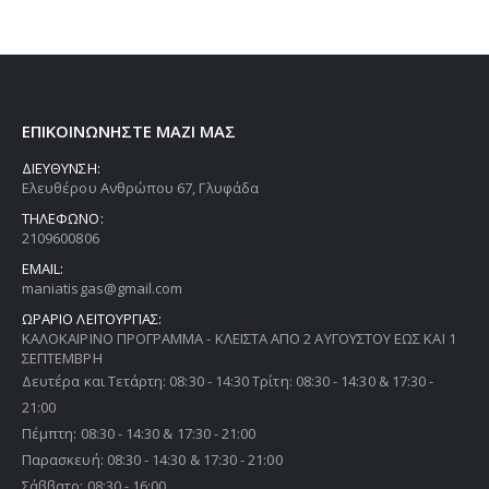
ΕΠΙΚΟΙΝΩΝΗΣΤΕ ΜΑΖΙ ΜΑΣ
ΔΙΕΥΘΥΝΣΗ:
Ελευθέρου Ανθρώπου 67, Γλυφάδα
ΤΗΛΕΦΩΝΟ:
2109600806
EMAIL:
maniatisgas@gmail.com
ΩΡΑΡΙΟ ΛΕΙΤΟΥΡΓΙΑΣ:
ΚΑΛΟΚΑΙΡΙΝΟ ΠΡΟΓΡΑΜΜΑ - ΚΛΕΙΣΤΑ ΑΠΟ 2 ΑΥΓΟΥΣΤΟΥ ΕΩΣ ΚΑΙ 1
ΣΕΠΤΕΜΒΡΗ
Δευτέρα και Τετάρτη: 08:30 - 14:30 Τρίτη: 08:30 - 14:30 & 17:30 -
21:00
Πέμπτη: 08:30 - 14:30 & 17:30 - 21:00
Παρασκευή: 08:30 - 14:30 & 17:30 - 21:00
Σάββατο: 08:30 - 16:00