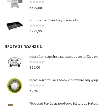
0
out of 5
€
699,00
Outdoorchef Plancha για Arosa Evo
0
out of 5
€
229,95
ΠΡΏΤΑ ΣΕ ΠΩΛΉΣΕΙΣ
OEM Βάση Στήριξης / Μεταφορας για Φιάλες Υγραερίου 10 kg & 13 kg με ροδάκια
0
out of 5
€
20,00
Facot Ειδική ταινία Τεφλόν για στεγάνωση γραμμών αερίου 12m
0
out of 5
€
2,50
Υδρογκάζ Ρακόρ με ρουξούνι 1/2 ίντσας Θηλυκό Δεξιόστροφο για σύνδεση συσκευών με λάστιχο υγραερίου 8mm