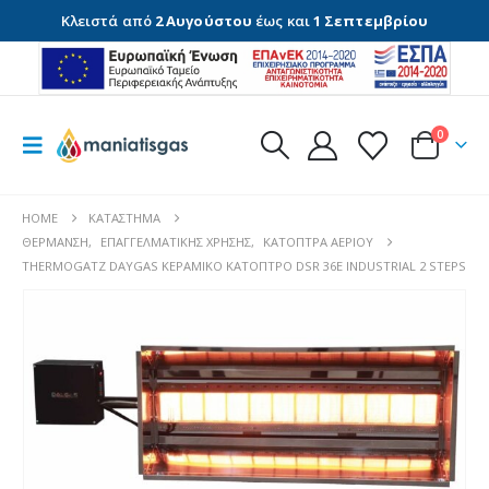
Κλειστά από
2 Αυγούστου
έως και
1 Σεπτεμβρίου
0
HOME
ΚΑΤΆΣΤΗΜΑ
ΘΈΡΜΑΝΣΗ
,
ΕΠΑΓΓΕΛΜΑΤΙΚΉΣ ΧΡΉΣΗΣ
,
ΚΆΤΟΠΤΡΑ ΑΕΡΊΟΥ
THERMOGATZ DAYGAS ΚΕΡΑΜΙΚΟ ΚΑΤΟΠΤΡΟ DSR 36E INDUSTRIAL 2 STEPS