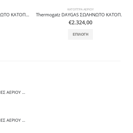
ΚΆΤΟΠΤΡΑ ΑΕΡΊΟΥ
Thermogatz DAYGAS ΣΩΛΗΝΩΤΟ ΚΑΤΟΠΤΡΟ RADIUM U-71(13,2m) 2 STEPS
Thermogatz DAYGAS ΣΩΛΗΝΩΤΟ ΚΑΤΟΠΤΡΟ RADIUM I-71 (18,9m) 2 STEPS
€
2.324,00
αλλαγές. Οι επιλογές μπορούν να επιλεγούν στη σελίδα του προϊόντος
Αυτό το προϊόν έχει πολλαπλές παραλλαγές. Οι επιλογές μπορούν να επιλεγούν στη σελίδα του προϊόντος
ΕΠΙΛΟΓΉ
Thermogatz ΕΣΤΙΕΣ ΑΕΡΙΟΥ TGC 4236 GL
Thermogatz ΕΣΤΙΕΣ ΑΕΡΙΟΥ TGC 6014 IX