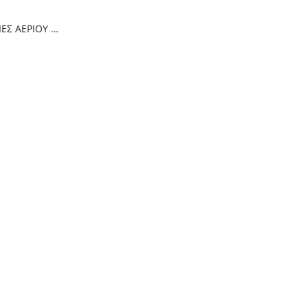
Thermogatz ΕΣΤΙΕΣ ΑΕΡΙΟΥ TGC 2460 GL