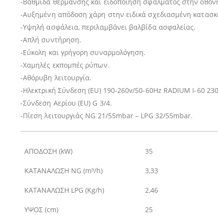
-Βαθμίδα θέρμανσης και ειδοποίηση σφάλματος στην οθόν
-Αυξημένη απόδοση χάρη στην ειδικά σχεδιασμένη κατασ
-Υψηλή ασφάλεια, περιλαμβάνει βαλβίδα ασφαλείας.
-Απλή συντήρηση.
-Εύκολη και γρήγορη συναρμολόγηση.
-Χαμηλές εκπομπές ρύπων.
-Αθόρυβη λειτουργία.
-Ηλεκτρική Σύνδεση (EU) 190-260v/50-60Hz RADIUM I-60 230
-Σύνδεση Αερίου (EU) G 3/4.
-Πίεση λειτουργιάς NG 21/55mbar – LPG 32/55mbar.
ΑΠΟΔΟΣΗ (kW)
35
ΚΑΤΑΝΑΛΩΣΗ
NG (
m³
/h)
3,33
ΚΑΤΑΝΑΛΩΣΗ
LPG (Kg/h)
2,46
ΥΨΟΣ (cm)
25