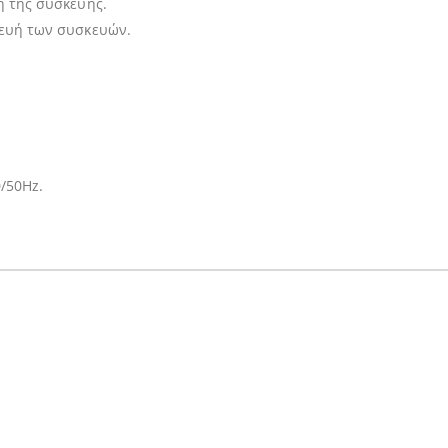
η της συσκευής.
κευή των συσκευών.
/50Hz.