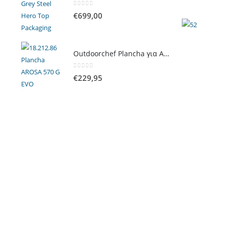
0
out of 5
€
699,00
Outdoorchef Plancha για Arosa Evo
0
out of 5
€
229,95