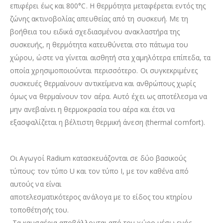
επιφέρει έως και 800°C. Η θερμότητα μεταφέρεται εντός της
ζώνης ακτινοβολίας απευθείας από τη συσκευή. Με τη
βοήθεια του ειδικά σχεδιασμένου ανακλαστήρα της
συσκευής, η θερμότητα κατευθύνεται στο πάτωμα του
χώρου, ώστε να γίνεται αισθητή στα χαμηλότερα επίπεδα, τα
οποία χρησιμοποιούνται περισσότερο. Οι συγκεκριμένες
συσκευές θερμαίνουν αντικείμενα και ανθρώπους χωρίς
όμως να θερμαίνουν τον αέρα. Αυτό έχει ως αποτέλεσμα να
μην ανεβαίνει η θερμοκρασία του αέρα και έτσι να
εξασφαλίζεται η βέλτιστη θερμική άνεση (thermal comfort).
Οι Αγωγοί Radium κατασκευάζονται σε δύο βασικούς
τύπους: τον τύπο U και τον τύπο Ι, με τον καθένα από
αυτούς να είναι
αποτελεσματικότερος ανάλογα με το είδος του κτηρίου
τοποθέτησής του.
-Τα καυσαέρια αποβάλλονται από τον χώρο μέσω ενός