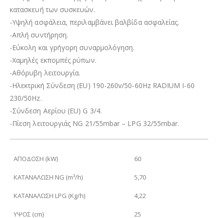
κατασκευή των συσκευών.
-Υψηλή ασφάλεια, περιλαμβάνει βαλβίδα ασφαλείας.
-Απλή συντήρηση.
-Εύκολη και γρήγορη συναρμολόγηση.
-Χαμηλές εκπομπές ρύπων.
-Αθόρυβη λειτουργία.
-Ηλεκτρική Σύνδεση (EU) 190-260v/50-60Hz RADIUM I-60
230/50Hz.
-Σύνδεση Αερίου (EU) G 3/4.
-Πίεση λειτουργιάς NG 21/55mbar – LPG 32/55mbar.
ΑΠΟΔΟΣΗ (kW)
60
ΚΑΤΑΝΑΛΩΣΗ
NG (
m³
/h)
5,70
ΚΑΤΑΝΑΛΩΣΗ
LPG (Kg/h)
4,22
ΥΨΟΣ (cm)
25