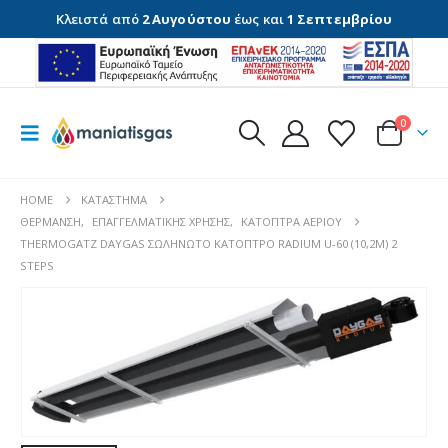
Κλειστά από
2 Αυγούστου
έως και
1 Σεπτεμβρίου
0
HOME
ΚΑΤΆΣΤΗΜΑ
ΘΈΡΜΑΝΣΗ
,
ΕΠΑΓΓΕΛΜΑΤΙΚΉΣ ΧΡΉΣΗΣ
,
ΚΆΤΟΠΤΡΑ ΑΕΡΊΟΥ
THERMOGATZ DAYGAS ΣΩΛΗΝΩΤΟ ΚΑΤΟΠΤΡΟ RADIUM U-60 (10,2M) 2
STEPS