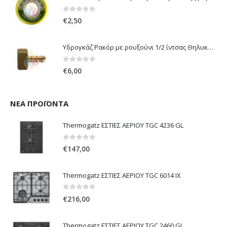
0
out of 5
€
2,50
Υδρογκάζ Ρακόρ με ρουξούνι 1/2 ίντσας Θηλυκό Δεξιόστροφο για σύνδεση συσκευών με λάστιχο υγραερίου 8mm
0
out of 5
€
6,00
ΝΈΑ ΠΡΟΪΌΝΤΑ
Thermogatz ΕΣΤΙΕΣ ΑΕΡΙΟΥ TGC 4236 GL
0
out of 5
€
147,00
Thermogatz ΕΣΤΙΕΣ ΑΕΡΙΟΥ TGC 6014 IX
0
out of 5
€
216,00
Thermogatz ΕΣΤΙΕΣ ΑΕΡΙΟΥ TGC 2460 GL