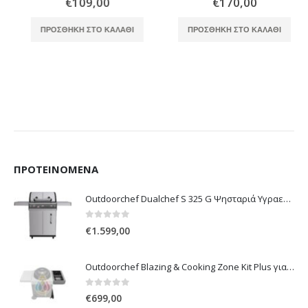
€
109,00
€
170,00
ΠΡΟΣΘΉΚΗ ΣΤΟ ΚΑΛΆΘΙ
ΠΡΟΣΘΉΚΗ ΣΤΟ ΚΑΛΆΘΙ
ΠΡΟΤΕΙΝΌΜΕΝΑ
Outdoorchef Dualchef S 325 G Ψησταριά Υγραερίου
0
out of 5
€
1.599,00
Outdoorchef Blazing & Cooking Zone Kit Plus για Ψησταριά Arosa Evo