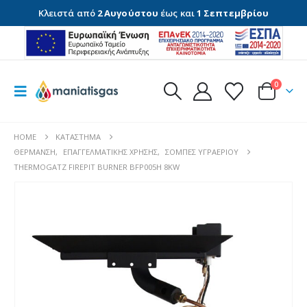
Κλειστά από
2 Αυγούστου
έως και
1 Σεπτεμβρίου
0
HOME
ΚΑΤΆΣΤΗΜΑ
ΘΈΡΜΑΝΣΗ
,
ΕΠΑΓΓΕΛΜΑΤΙΚΉΣ ΧΡΉΣΗΣ
,
ΣΌΜΠΕΣ ΥΓΡΑΕΡΊΟΥ
THERMOGATZ FIREPIT BURNER BFP005H 8KW