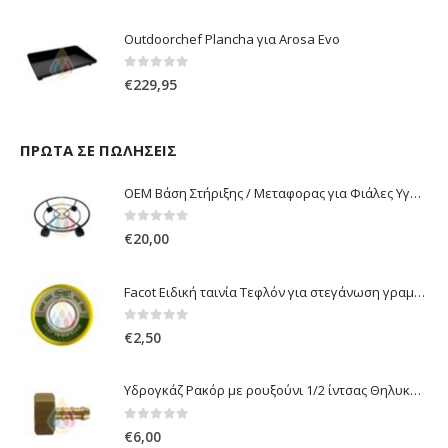
0
out of 5
€
699,00
Outdoorchef Plancha για Arosa Evo
0
out of 5
€
229,95
ΠΡΏΤΑ ΣΕ ΠΩΛΉΣΕΙΣ
OEM Βάση Στήριξης / Μεταφορας για Φιάλες Υγραερίου 10 kg & 13 kg με ροδάκια
0
out of 5
€
20,00
Facot Ειδική ταινία Τεφλόν για στεγάνωση γραμμών αερίου 12m
0
out of 5
€
2,50
Υδρογκάζ Ρακόρ με ρουξούνι 1/2 ίντσας Θηλυκό Δεξιόστροφο για σύνδεση συσκευών με λάστιχο υγραερίου 8mm