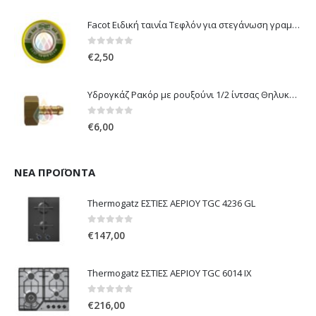
Facot Ειδική ταινία Τεφλόν για στεγάνωση γραμμών αερίου 12m
0
out of 5
€
2,50
Υδρογκάζ Ρακόρ με ρουξούνι 1/2 ίντσας Θηλυκό Δεξιόστροφο για σύνδεση συσκευών με λάστιχο υγραερίου 8mm
0
out of 5
€
6,00
ΝΈΑ ΠΡΟΪΌΝΤΑ
Thermogatz ΕΣΤΙΕΣ ΑΕΡΙΟΥ TGC 4236 GL
0
out of 5
€
147,00
Thermogatz ΕΣΤΙΕΣ ΑΕΡΙΟΥ TGC 6014 IX
0
out of 5
€
216,00