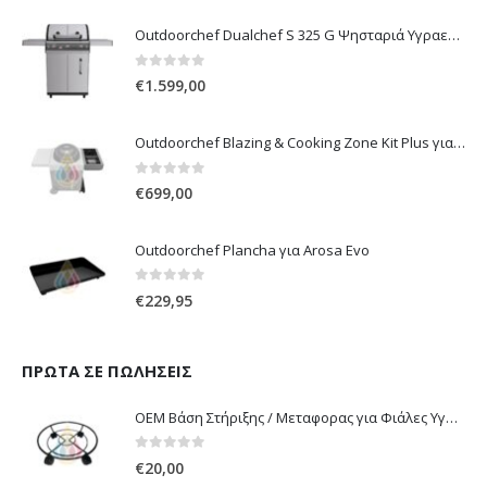
Outdoorchef Dualchef S 325 G Ψησταριά Υγραερίου
0
out of 5
€
1.599,00
Outdoorchef Blazing & Cooking Zone Kit Plus για Ψησταριά Arosa Evo
0
out of 5
€
699,00
Outdoorchef Plancha για Arosa Evo
0
out of 5
€
229,95
ΠΡΏΤΑ ΣΕ ΠΩΛΉΣΕΙΣ
OEM Βάση Στήριξης / Μεταφορας για Φιάλες Υγραερίου 10 kg & 13 kg με ροδάκια
0
out of 5
€
20,00