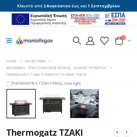
Κλειστά από
2 Αυγούστου
έως και
1 Σεπτεμβρίου
0
HOME
ΚΑΤΆΣΤΗΜΑ
ΘΈΡΜΑΝΣΗ
,
ΕΠΑΓΓΕΛΜΑΤΙΚΉΣ ΧΡΉΣΗΣ
,
ΣΌΜΠΕΣ ΥΓΡΑΕΡΊΟΥ
THERMOGATZ ΤΖΑΚΙ ΥΓΡΑΕΡΙΟΥ TG WIDE 110H75
Thermogatz ΤΖΑΚΙ