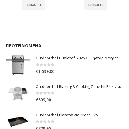
2.268,00
€2.498,00
ΕΠΙΛΟΓΉ
ΕΠΙΛΟΓΉ
hrough
through
5.670,00
€5.832,00
ΠΡΟΤΕΙΝΌΜΕΝΑ
Outdoorchef Dualchef S 325 G Ψησταριά Υγραερίου
0
out of 5
€
1.599,00
Outdoorchef Blazing & Cooking Zone Kit Plus για Ψησταριά Arosa Evo
0
out of 5
€
699,00
Outdoorchef Plancha για Arosa Evo
0
out of 5
€
229,95