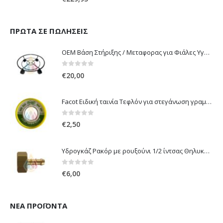
ΠΡΏΤΑ ΣΕ ΠΩΛΉΣΕΙΣ
OEM Βάση Στήριξης / Μεταφορας για Φιάλες Υγραερίου 10 kg & 13 kg με ροδάκια
0
out of 5
€
20,00
Facot Ειδική ταινία Τεφλόν για στεγάνωση γραμμών αερίου 12m
0
out of 5
€
2,50
Υδρογκάζ Ρακόρ με ρουξούνι 1/2 ίντσας Θηλυκό Δεξιόστροφο για σύνδεση συσκευών με λάστιχο υγραερίου 8mm
0
out of 5
€
6,00
ΝΈΑ ΠΡΟΪΌΝΤΑ