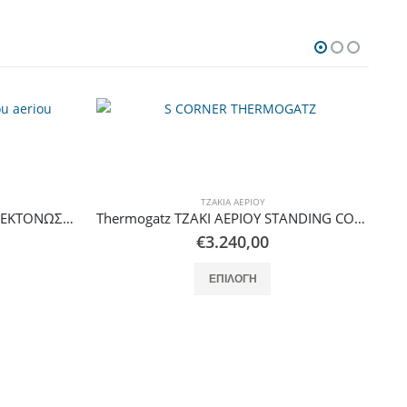
ΤΖΆΚΙΑ ΑΕΡΊΟΥ
Thermogatz ΠΕΡΣΙΔΑ ΤΖΑΚΙΟΥ ΕΚΤΟΝΩΣΗΣ ΦΥΣΙΚΗΣ ΡΟΗΣ – ΓΩΝΙΑ 40X80
Thermogatz ΤΖΑΚΙ ΑΕΡΙΟΥ STANDING CORNER ΓΩΝΙΑΚΟ
€
3.240,00
αλλαγές. Οι επιλογές μπορούν να επιλεγούν στη σελίδα του προϊόντος
Αυτό το προϊόν έχει πολλαπλές παραλλαγές. Οι επιλογές μπορούν να επιλεγούν στη σελίδα του προϊόντος
ΕΠΙΛΟΓΉ