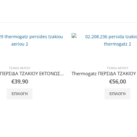
ΤΖΆΚΙΑ ΑΕΡΊΟΥ
ΤΖΆΚΙΑ ΑΕΡΊΟΥ
Thermogatz ΠΕΡΣΙΔΑ ΤΖΑΚΙΟΥ ΕΚΤΟΝΩΣΗΣ ΦΥΣΙΚΗΣ ΡΟΗΣ 60
€
39,90
€
56,00
Αυτό το προϊόν έχει πολλαπλές παραλλαγές. Οι επιλογές μπορούν να επιλεγούν στη σελίδα του προϊόντος
Αυτό το προϊόν έχει πολλαπλές παρ
ΕΠΙΛΟΓΉ
ΕΠΙΛΟΓΉ