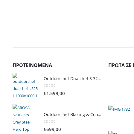
ΠΡΟΤΕΙΝΌΜΕΝΑ
ΠΡΏΤΑ ΣΕ 
Outdoorchef Dualchef S 325 G Ψησταριά Υγραερίου
0
out of 5
€
1.599,00
Outdoorchef Blazing & Cooking Zone Kit Plus για Ψησταριά Arosa Evo
0
out of 5
€
699,00