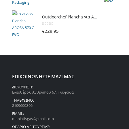
Outdoorchef Plancha για Arosa Evo
0
out of 5
€
229,95
ΕΠΙΚΟΙΝΩΝΗΣΤΕ ΜΑΖΙ ΜΑΣ
ΔΙΕΥΘΥΝΣΗ:
Ελευθέρου Ανθρώπου 67, Γλυφάδα
ΤΗΛΕΦΩΝΟ:
2109600806
EMAIL:
maniatisgas@gmail.com
ΩΡΑΡΙΟ ΛΕΙΤΟΥΡΓΙΑΣ: