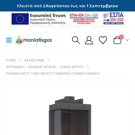
Κλειστά από
2 Αυγούστου
έως και
1 Σεπτεμβρίου
0
HOME
ΚΑΤΆΣΤΗΜΑ
ΘΈΡΜΑΝΣΗ
,
ΟΙΚΙΑΚΉΣ ΧΡΉΣΗΣ
,
ΤΖΆΚΙΑ ΑΕΡΊΟΥ
THERMOGATZ ΤΖΑΚΙ ΑΕΡΙΟΥ STANDING CORNER ΓΩΝΙΑΚΟ