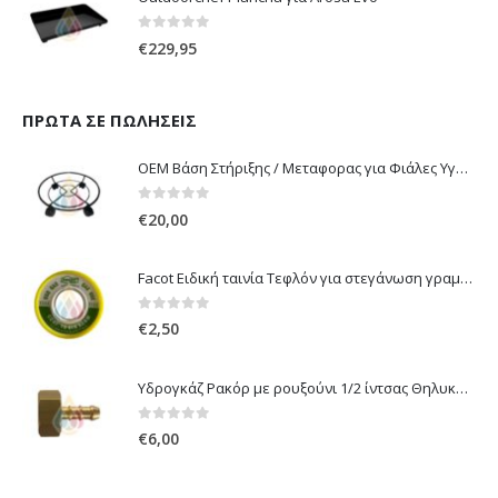
0
out of 5
€
229,95
ΠΡΏΤΑ ΣΕ ΠΩΛΉΣΕΙΣ
OEM Βάση Στήριξης / Μεταφορας για Φιάλες Υγραερίου 10 kg & 13 kg με ροδάκια
0
out of 5
€
20,00
Facot Ειδική ταινία Τεφλόν για στεγάνωση γραμμών αερίου 12m
0
out of 5
€
2,50
Υδρογκάζ Ρακόρ με ρουξούνι 1/2 ίντσας Θηλυκό Δεξιόστροφο για σύνδεση συσκευών με λάστιχο υγραερίου 8mm
0
out of 5
€
6,00