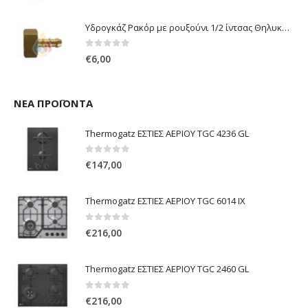
Υδρογκάζ Ρακόρ με ρουξούνι 1/2 ίντσας Θηλυκό Δεξιόστροφο για σύνδεση συσκευών με λάστιχο υγραερίου 8mm
0
out of 5
€
6,00
ΝΈΑ ΠΡΟΪΌΝΤΑ
Thermogatz ΕΣΤΙΕΣ ΑΕΡΙΟΥ TGC 4236 GL
0
out of 5
€
147,00
Thermogatz ΕΣΤΙΕΣ ΑΕΡΙΟΥ TGC 6014 IX
0
out of 5
€
216,00
Thermogatz ΕΣΤΙΕΣ ΑΕΡΙΟΥ TGC 2460 GL
0
out of 5
€
216,00