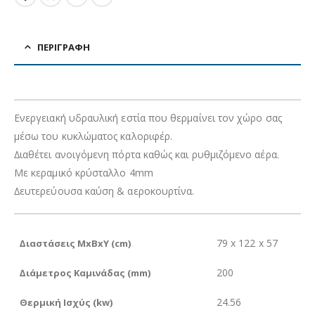
ΠΕΡΙΓΡΑΦΉ
Ενεργειακή υδραυλική εστία που θερµαίνει τον χώρο σας
µέσω του κυκλώµατος καλοριφέρ.
∆ιαθέτει ανοιγόµενη πόρτα καθώς και ρυθµιζόµενο αέρα.
Με κεραµικό κρύσταλλο 4mm
∆ευτερεύουσα καύση & αεροκουρτίνα.
79 x 122 x 57
∆ιαστάσεις ΜxΒxΥ (cm)
200
∆ιάµετρος Καµινάδας (mm)
24.56
Θερµική Ισχύς (kw)