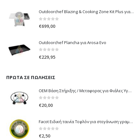
Outdoorchef Blazing & Cooking Zone Kit Plus για Ψησταριά Arosa Evo
0
out of 5
€
699,00
Outdoorchef Plancha για Arosa Evo
0
out of 5
€
229,95
ΠΡΏΤΑ ΣΕ ΠΩΛΉΣΕΙΣ
OEM Βάση Στήριξης / Μεταφορας για Φιάλες Υγραερίου 10 kg & 13 kg με ροδάκια
0
out of 5
€
20,00
Facot Ειδική ταινία Τεφλόν για στεγάνωση γραμμών αερίου 12m
0
out of 5
€
2,50