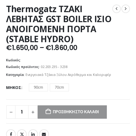
Thermogatz ΤΖΑΚΙ
ΛΕΒΗΤΑΣ GST BOILER ΙΣΙΟ
ΑΝΟΙΓΟΜΕΝΗ ΠΟΡΤΑ
(STABLE HYDRO)
Price
€
1.650,00
–
€
1.860,00
range:
€1.650,00
Κωδικός:
through
Κωδικός προϊόντος:
02.203.235 - 3238
€1.860,00
Κατηγορία:
Ενεργειακά Τζάκια Ξύλου Αερόθερμα και Καλοριφέρ
ΜΉΚΟΣ
90cm
70cm
ΠΡΟΣΘΉΚΗ ΣΤΟ ΚΑΛΆΘΙ