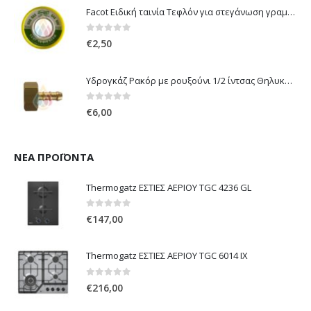
Facot Ειδική ταινία Τεφλόν για στεγάνωση γραμμών αερίου 12m
0
out of 5
€
2,50
Υδρογκάζ Ρακόρ με ρουξούνι 1/2 ίντσας Θηλυκό Δεξιόστροφο για σύνδεση συσκευών με λάστιχο υγραερίου 8mm
0
out of 5
€
6,00
ΝΈΑ ΠΡΟΪΌΝΤΑ
Thermogatz ΕΣΤΙΕΣ ΑΕΡΙΟΥ TGC 4236 GL
0
out of 5
€
147,00
Thermogatz ΕΣΤΙΕΣ ΑΕΡΙΟΥ TGC 6014 IX
0
out of 5
€
216,00