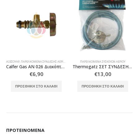
ΑΞΕΣΟΥΆΡ
,
ΠΑΡΕΛΚΌΜΕΝΑ ΣΎΝΔΕΣΗΣ ΑΕΡΊΟΥ
,
ΠΑΡΕΛΚΌΜΕΝΑ ΣΥΣΚΕΥΏΝ ΑΕΡΊΟΥ
,
ΠΑΡΕΛΚΌΜΕΝΑ ΣΥΣΚΕΥΏΝ ΑΕΡΊΟΥ
ΠΑΡΕΛΚΌΜΕΝΑ ΣΥΣΚΕΥΏΝ ΑΕΡΊΟΥ
Calfer Gas AN 026 Διακόπτης Επαγγελματικής Συσκευής Υγραερίου με μια έξοδο
Thermogatz ΣΕΤ ΣΥΝΔΕΣΗΣ ΧΑΜΗΛΗΣ ΠΙΕΣΗΣ ΜΕ RECA 1,5Kg
€
6,90
€
13,00
ΠΡΟΣΘΉΚΗ ΣΤΟ ΚΑΛΆΘΙ
ΠΡΟΣΘΉΚΗ ΣΤΟ ΚΑΛΆΘΙ
ΠΡΟΤΕΙΝΌΜΕΝΑ