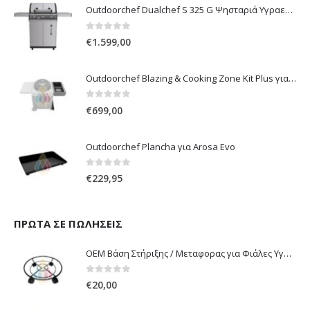
Outdoorchef Dualchef S 325 G Ψησταριά Υγραερίου
0
out of 5
€
1.599,00
Outdoorchef Blazing & Cooking Zone Kit Plus για Ψησταριά Arosa Evo
0
out of 5
€
699,00
Outdoorchef Plancha για Arosa Evo
0
out of 5
€
229,95
ΠΡΏΤΑ ΣΕ ΠΩΛΉΣΕΙΣ
OEM Βάση Στήριξης / Μεταφορας για Φιάλες Υγραερίου 10 kg & 13 kg με ροδάκια
0
out of 5
€
20,00