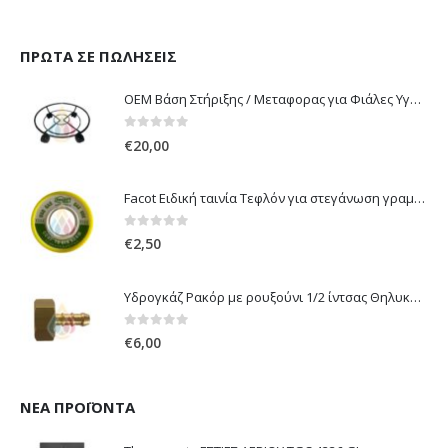
ΠΡΏΤΑ ΣΕ ΠΩΛΉΣΕΙΣ
OEM Βάση Στήριξης / Μεταφορας για Φιάλες Υγραερίου 10 kg & 13 kg με ροδάκια
0
out of 5
€
20,00
Facot Ειδική ταινία Τεφλόν για στεγάνωση γραμμών αερίου 12m
0
out of 5
€
2,50
Υδρογκάζ Ρακόρ με ρουξούνι 1/2 ίντσας Θηλυκό Δεξιόστροφο για σύνδεση συσκευών με λάστιχο υγραερίου 8mm
0
out of 5
€
6,00
ΝΈΑ ΠΡΟΪΌΝΤΑ