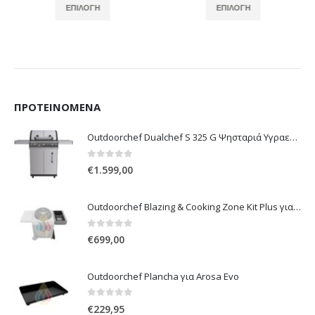
ΕΠΙΛΟΓΉ
ΕΠΙΛΟΓΉ
ΠΡΟΤΕΙΝΌΜΕΝΑ
Outdoorchef Dualchef S 325 G Ψησταριά Υγραερίου
0
out of 5
€
1.599,00
Outdoorchef Blazing & Cooking Zone Kit Plus για Ψησταριά Arosa Evo
0
out of 5
€
699,00
Outdoorchef Plancha για Arosa Evo
0
out of 5
€
229,95