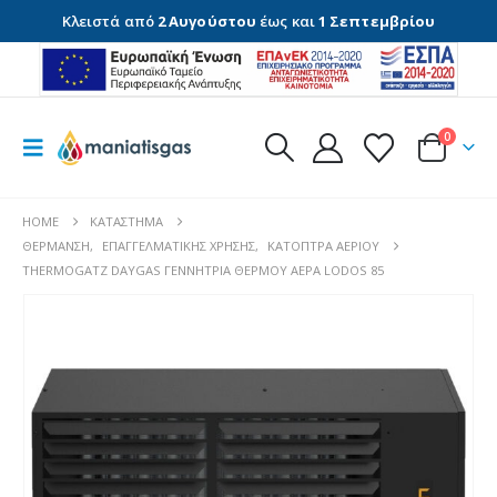
Κλειστά από
2 Αυγούστου
έως και
1 Σεπτεμβρίου
0
HOME
ΚΑΤΆΣΤΗΜΑ
ΘΈΡΜΑΝΣΗ
,
ΕΠΑΓΓΕΛΜΑΤΙΚΉΣ ΧΡΉΣΗΣ
,
ΚΆΤΟΠΤΡΑ ΑΕΡΊΟΥ
THERMOGATZ DAYGAS ΓΕΝΝΗΤΡΙΑ ΘΕΡΜΟΥ ΑΕΡΑ LODOS 85