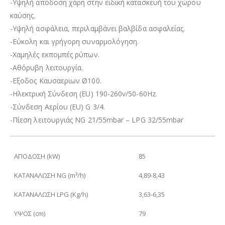
-Υψηλή απόδοση χάρη στην ειδική κατασκευή του χώρου
καύσης.
-Υψηλή ασφάλεια, περιλαμβάνει βαλβίδα ασφαλείας.
-Εύκολη και γρήγορη συναρμολόγηση.
-Χαμηλές εκπομπές ρύπων.
-Αθόρυβη λειτουργία.
-Εξοδος Καυσαεριων Ø100.
-Ηλεκτρική Σύνδεση (EU) 190-260v/50-60Hz.
-Σύνδεση Αερίου (EU) G 3/4.
-Πίεση λειτουργιάς NG 21/55mbar – LPG 32/55mbar
ΑΠΟΔΟΣΗ (kW)
85
ΚΑΤΑΝΑΛΩΣΗ
NG (
m³
/h)
4,89-8,43
ΚΑΤΑΝΑΛΩΣΗ
LPG (Kg/h)
3,63-6,35
ΥΨΟΣ (cm)
79