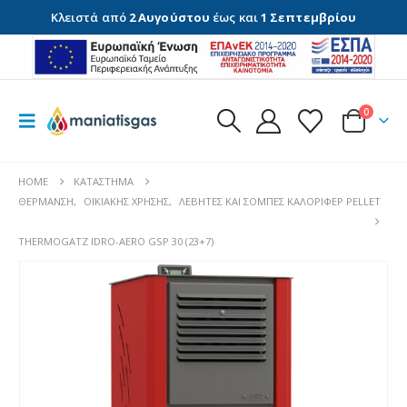
Κλειστά από
2 Αυγούστου
έως και
1 Σεπτεμβρίου
0
HOME
ΚΑΤΆΣΤΗΜΑ
ΘΈΡΜΑΝΣΗ
,
ΟΙΚΙΑΚΉΣ ΧΡΉΣΗΣ
,
ΛΈΒΗΤΕΣ ΚΑΙ ΣΌΜΠΕΣ ΚΑΛΟΡΙΦΈΡ PELLET
THERMOGATZ IDRO-AERO GSP 30 (23+7)