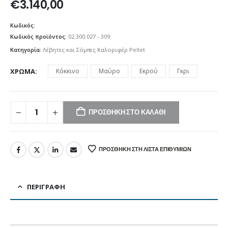
€
3.140,00
Κωδικός:
Κωδικός προϊόντος:
02.300.027 - 309
Κατηγορία:
Λέβητες και Σόμπες Καλοριφέρ Pellet
ΧΡΏΜΑ
Κόκκινο
Μαύρο
Εκρού
Γκρι
ΠΡΟΣΘΉΚΗ ΣΤΟ ΚΑΛΆΘΙ
ΠΡΟΣΘΉΚΗ ΣΤΗ ΛΊΣΤΑ ΕΠΙΘΥΜΙΏΝ
ΠΕΡΙΓΡΑΦΉ