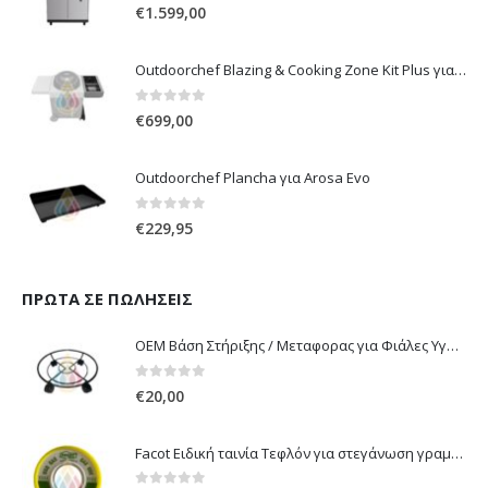
0
out of 5
€
1.599,00
Outdoorchef Blazing & Cooking Zone Kit Plus για Ψησταριά Arosa Evo
0
out of 5
€
699,00
Outdoorchef Plancha για Arosa Evo
0
out of 5
€
229,95
ΠΡΏΤΑ ΣΕ ΠΩΛΉΣΕΙΣ
OEM Βάση Στήριξης / Μεταφορας για Φιάλες Υγραερίου 10 kg & 13 kg με ροδάκια
0
out of 5
€
20,00
Facot Ειδική ταινία Τεφλόν για στεγάνωση γραμμών αερίου 12m