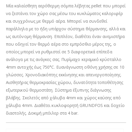
Mία καλαίσθητη αερόθερμη σόμπα λέβητας pellet που μπορεί
να ζεστάνει τον χώρο σας μέσω του κυκλώματος καλοριφέρ
και συγχρόνως με θερμό αέρα. Μπορεί να συνδεθεί
παράλληλα με το ήδη υπάρχον σύστημα θέρμανσης, αλλά και
ως αυτόνομη θέρμανση. Επιπλέον, διαθέτει έναν ανεμιστήρα
που οδηγεί τον θερμό αέρα στο εμπρόσθιο μέρος της, ο
οποίος μπορεί να ρυθμιστεί σε 5 διαφορετικά επίπεδα
ανάλογα με τις ανάγκες σας. Πυρίμαχο κεραμικό κρύσταλλο
4mm αντοχής έως 750°C. Ευανάγνωστη οθόνη χρήσης σε 10
γλώσσες. Χρονοδιακόπτης εκκίνησης και απενεργοποίησης.
Αισθητήρας θερμοκρασίας χώρου, δυνατότητα τοποθέτησης
εξωτερικού θερμοστάτη. Σύστημα έξυπνης διάγνωσης
βλάβης. Σκελετός από χάλυβα 4mm και χώρος καύσης από
χάλυβα 4mm. Διαθέτει κυκλοφορητή GRUNDFOS και δοχείο
διαστολής. Δοκιμή μπόιλερ στα 4 bar.