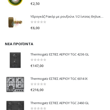
0
out of 5
€
2,50
Υδρογκάζ Ρακόρ με ρουξούνι 1/2 ίντσας Θηλυκό Δεξιόστροφο για σύνδεση συσκευών με λάστιχο υγραερίου 8mm
0
out of 5
€
6,00
ΝΈΑ ΠΡΟΪΌΝΤΑ
Thermogatz ΕΣΤΙΕΣ ΑΕΡΙΟΥ TGC 4236 GL
0
out of 5
€
147,00
Thermogatz ΕΣΤΙΕΣ ΑΕΡΙΟΥ TGC 6014 IX
0
out of 5
€
216,00
Thermogatz ΕΣΤΙΕΣ ΑΕΡΙΟΥ TGC 2460 GL