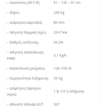
– Διαστάσεις (Μ-Υ-Β)
61 – 120 – 61 cm
– Βάρος
230 Kg
– Διάμετρος καμινάδας
80 mm
– Μέγιστη Θερμική Ισχύς
23+7 Kw
– Βαθμός απόδοσης
90,2%
–
Μέγιστη
Κατανάλωση
5,1 Kg/h
Pellet
– Κατανάλωση ρεύματος
120~370 W
– Χωρητικότητα δεξαμενής
35 Kg
– Διάμετρος παροχών
1΄ & 1/2’ η πλήρωση
νερού
–
Μέγιστη Κάλυψη (m³)
567