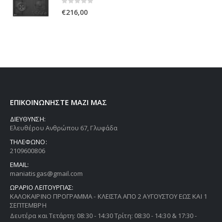
0
out of 5
€
216,00
ΕΠΙΚΟΙΝΩΝΗΣΤΕ ΜΑΖΙ ΜΑΣ
ΔΙΕΥΘΥΝΣΗ:
Ελευθέρου Ανθρώπου 67, Γλυφάδα
ΤΗΛΕΦΩΝΟ:
2109600806
EMAIL:
maniatisgas@gmail.com
ΩΡΑΡΙΟ ΛΕΙΤΟΥΡΓΙΑΣ:
ΚΑΛΟΚΑΙΡΙΝΟ ΠΡΟΓΡΑΜΜΑ - ΚΛΕΙΣΤΑ ΑΠΟ 2 ΑΥΓΟΥΣΤΟΥ ΕΩΣ ΚΑΙ 1
ΣΕΠΤΕΜΒΡΗ
Δευτέρα και Τετάρτη: 08:30 - 14:30 Τρίτη: 08:30 - 14:30 & 17:30 -