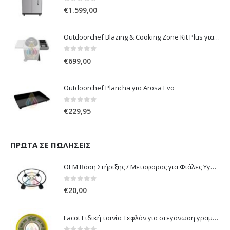
0
out of 5
€
1.599,00
Outdoorchef Blazing & Cooking Zone Kit Plus για Ψησταριά Arosa Evo
0
out of 5
€
699,00
Outdoorchef Plancha για Arosa Evo
0
out of 5
€
229,95
ΠΡΏΤΑ ΣΕ ΠΩΛΉΣΕΙΣ
OEM Βάση Στήριξης / Μεταφορας για Φιάλες Υγραερίου 10 kg & 13 kg με ροδάκια
0
out of 5
€
20,00
Facot Ειδική ταινία Τεφλόν για στεγάνωση γραμμών αερίου 12m