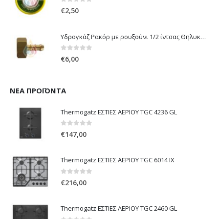
0
out of 5
€
2,50
Υδρογκάζ Ρακόρ με ρουξούνι 1/2 ίντσας Θηλυκό Δεξιόστροφο για σύνδεση συσκευών με λάστιχο υγραερίου 8mm
0
out of 5
€
6,00
ΝΈΑ ΠΡΟΪΌΝΤΑ
Thermogatz ΕΣΤΙΕΣ ΑΕΡΙΟΥ TGC 4236 GL
0
out of 5
€
147,00
Thermogatz ΕΣΤΙΕΣ ΑΕΡΙΟΥ TGC 6014 IX
0
out of 5
€
216,00
Thermogatz ΕΣΤΙΕΣ ΑΕΡΙΟΥ TGC 2460 GL