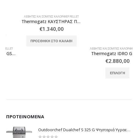
ΛΈΒΗΤΕΣ ΚΑΙ ΣΌΜΠΕΣ ΚΑΛΟΡΙΦΈΡ PELLET
ΛΈΒΗΤΕΣ ΚΑΙ ΣΌΜΠΕΣ ΚΑΛΟΡΙΦΈΡ PELLET
Thermogatz ΚΑΥΣΤΗΡΑΣ ΠΕΛΛΕΤ TORO 40
Thermogatz IDRO GSP 23
€
1.340,00
€
2.880,00
Αυτό το προϊόν έχει πολλαπλές παραλλαγές. Οι επιλογές μπορούν να επιλεγούν στη σελίδα του προϊόντος
ΠΡΟΣΘΉΚΗ ΣΤΟ ΚΑΛΆΘΙ
ΕΠΙΛΟΓΉ
ροϊόντος
ΠΡΟΤΕΙΝΌΜΕΝΑ
Outdoorchef Dualchef S 325 G Ψησταριά Υγραερίου