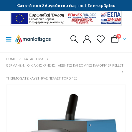
Κλειστά από
2 Αυγούστου
έως και
1 Σεπτεμβρίου
0
HOME
ΚΑΤΆΣΤΗΜΑ
ΘΈΡΜΑΝΣΗ
,
ΟΙΚΙΑΚΉΣ ΧΡΉΣΗΣ
,
ΛΈΒΗΤΕΣ ΚΑΙ ΣΌΜΠΕΣ ΚΑΛΟΡΙΦΈΡ PELLET
THERMOGATZ ΚΑΥΣΤΗΡΑΣ ΠΕΛΛΕΤ TORO 120