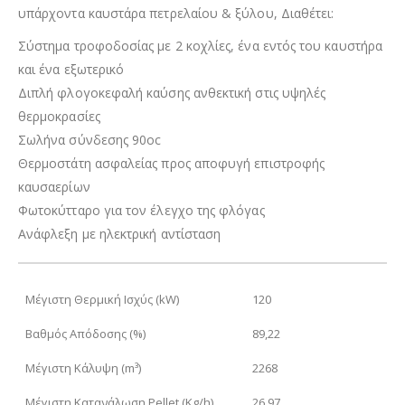
υπάρχοντα καυστάρα πετρελαίου & ξύλου, Διαθέτει:
Σύστημα τροφοδοσίας με 2 κοχλίες, ένα εντός του καυστήρα
και ένα εξωτερικό
Διπλή φλογοκεφαλή καύσης ανθεκτική στις υψηλές
θερμοκρασίες
Σωλήνα σύνδεσης 90oc
Θερμοστάτη ασφαλείας προς αποφυγή επιστροφής
καυσαερίων
Φωτοκύτταρο για τον έλεγχο της φλόγας
Ανάφλεξη με ηλεκτρική αντίσταση
Μέγιστη Θερμική Ισχύς (kW)
120
Βαθμός Απόδοσης (%)
89,22
Μέγιστη Κάλυψη (m³)
2268
Μέγιστη Κατανάλωση Pellet (Kg/h)
26,97