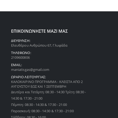
ΕΠΙΚΟΙΝΩΝΗΣΤΕ ΜΑΖΙ ΜΑΣ
ΔΙΕΥΘΥΝΣΗ:
Ελευθέρου Ανθρώπου 67, Γλυφάδα
ΤΗΛΕΦΩΝΟ:
2109600806
EMAIL:
maniatisgas@gmail.com
ΩΡΑΡΙΟ ΛΕΙΤΟΥΡΓΙΑΣ:
ΚΑΛΟΚΑΙΡΙΝΟ ΠΡΟΓΡΑΜΜΑ - ΚΛΕΙΣΤΑ ΑΠΟ 2
ΑΥΓΟΥΣΤΟΥ ΕΩΣ ΚΑΙ 1 ΣΕΠΤΕΜΒΡΗ
Δευτέρα και Τετάρτη: 08:30 - 14:30 Τρίτη: 08:30 -
14:30 & 17:30 - 21:00
Πέμπτη: 08:30 - 14:30 & 17:30 - 21:00
Παρασκευή: 08:30 - 14:30 & 17:30 - 21:00
Σάββατο: 08:30 - 16:00