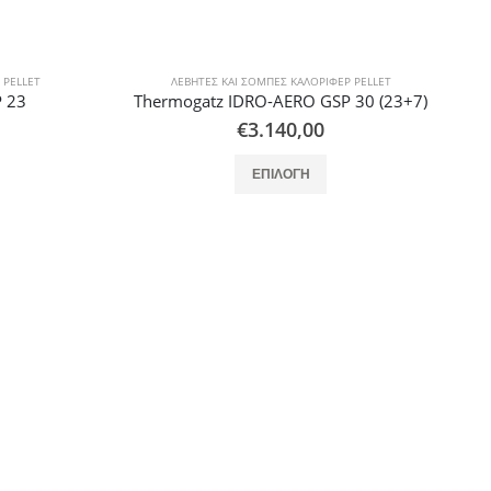
 PELLET
30 (23+7)
αλλαγές. Οι επιλογές μπορούν να επιλεγούν στη σελίδα του προϊόντος
ΛΈΒΗΤΕΣ ΚΑΙ ΣΌΜΠΕΣ ΚΑΛΟΡΙΦΈΡ PELLET
Thermogatz ΚΑΥΣΤΗΡΑΣ ΠΕΛΛΕΤ TORO 120
€
2.000,00
ΠΡΟΣΘΉΚΗ ΣΤΟ ΚΑΛΆΘΙ