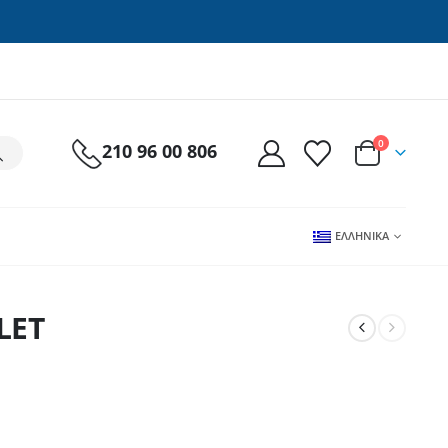
0
210 96 00 806
ΕΛΛΗΝΙΚΆ
LET