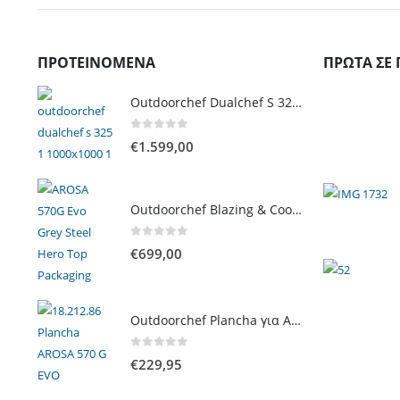
ΠΡΟΤΕΙΝΌΜΕΝΑ
ΠΡΏΤΑ ΣΕ 
Outdoorchef Dualchef S 325 G Ψησταριά Υγραερίου
0
out of 5
€
1.599,00
Outdoorchef Blazing & Cooking Zone Kit Plus για Ψησταριά Arosa Evo
0
out of 5
€
699,00
Outdoorchef Plancha για Arosa Evo
0
out of 5
€
229,95