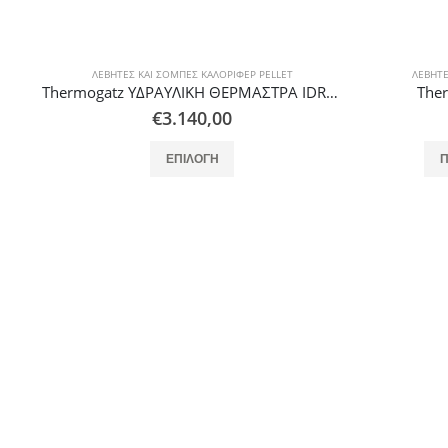
ΛΈΒΗΤΕΣ ΚΑΙ ΣΌΜΠΕΣ ΚΑΛΟΡΙΦΈΡ PELLET
ΛΈΒΗΤΕ
Thermogatz ΥΔΡΑΥΛΙΚΗ ΘΕΡΜΑΣΤΡΑ IDRO GSP 33
Thermogatz BOILER GSP 33
The
€
3.370,00
ΠΡΟΣΘΉΚΗ ΣΤΟ ΚΑΛΆΘΙ