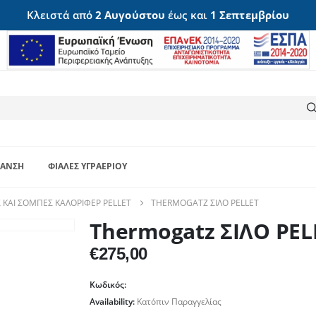
Κλειστά από
2 Αυγούστου
έως και
1 Σεπτεμβρίου
ΑΝΣΗ
ΦΙΆΛΕΣ ΥΓΡΑΕΡΊΟΥ
 ΚΑΙ ΣΌΜΠΕΣ ΚΑΛΟΡΙΦΈΡ PELLET
THERMOGATZ ΣΙΛΟ PELLET
Thermogatz ΣΙΛΟ PEL
€
275,00
Κωδικός:
Availability:
Κατόπιν Παραγγελίας