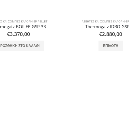
Σ ΚΑΙ ΣΌΜΠΕΣ ΚΑΛΟΡΙΦΈΡ PELLET
ΛΈΒΗΤΕΣ ΚΑΙ ΣΌΜΠΕΣ ΚΑΛΟΡΙΦΈΡ
rmogatz IDRO GSP 23
Thermogatz IDRO-AERO GSP 
€
2.880,00
€
3.140,00
Αυτό το προϊόν έχει πολλαπλές παραλλαγές. Οι επιλογές μπορούν να επιλεγούν στη σελίδα του προϊόντος
Αυτό το προϊόν έχει πολλαπλές παρ
ΕΠΙΛΟΓΉ
ΕΠΙΛΟΓΉ