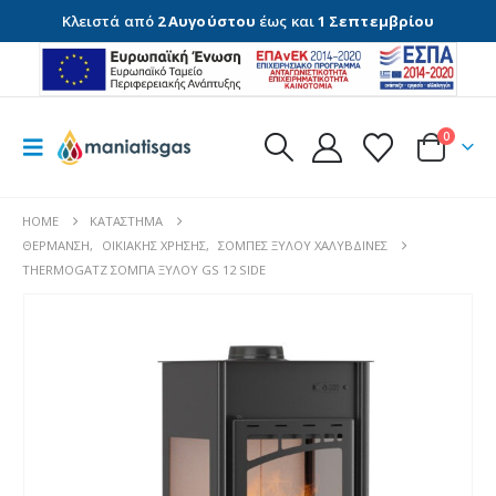
Κλειστά από
2 Αυγούστου
έως και
1 Σεπτεμβρίου
0
HOME
ΚΑΤΆΣΤΗΜΑ
ΘΈΡΜΑΝΣΗ
,
ΟΙΚΙΑΚΉΣ ΧΡΉΣΗΣ
,
ΣΌΜΠΕΣ ΞΎΛΟΥ ΧΑΛΎΒΔΙΝΕΣ
THERMOGATZ ΣΟΜΠΑ ΞΥΛΟΥ GS 12 SIDE