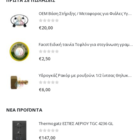
OEM Βάση Στήριξης / Μεταφορας για Φιάλες Υγραερίου 10 kg & 13 kg με ροδάκια
0
out of 5
€
20,00
Facot Ειδική ταινία Τεφλόν για στεγάνωση γραμμών αερίου 12m
0
out of 5
€
2,50
Υδρογκάζ Ρακόρ με ρουξούνι 1/2 ίντσας Θηλυκό Δεξιόστροφο για σύνδεση συσκευών με λάστιχο υγραερίου 8mm
0
out of 5
€
6,00
ΝΈΑ ΠΡΟΪΌΝΤΑ
Thermogatz ΕΣΤΙΕΣ ΑΕΡΙΟΥ TGC 4236 GL
0
out of 5
€
147,00