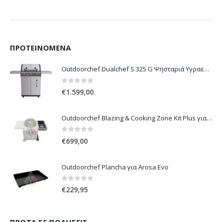
ΠΡΟΤΕΙΝΌΜΕΝΑ
Outdoorchef Dualchef S 325 G Ψησταριά Υγραερίου
0
out of 5
€
1.599,00
Outdoorchef Blazing & Cooking Zone Kit Plus για Ψησταριά Arosa Evo
0
out of 5
€
699,00
Outdoorchef Plancha για Arosa Evo
0
out of 5
€
229,95
ΠΡΏΤΑ ΣΕ ΠΩΛΉΣΕΙΣ