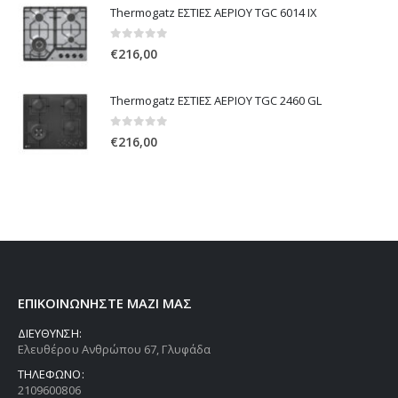
Thermogatz ΕΣΤΙΕΣ ΑΕΡΙΟΥ TGC 6014 IX
0
out of 5
€
216,00
Thermogatz ΕΣΤΙΕΣ ΑΕΡΙΟΥ TGC 2460 GL
0
out of 5
€
216,00
ΕΠΙΚΟΙΝΩΝΗΣΤΕ ΜΑΖΙ ΜΑΣ
ΔΙΕΥΘΥΝΣΗ:
Ελευθέρου Ανθρώπου 67, Γλυφάδα
ΤΗΛΕΦΩΝΟ:
2109600806