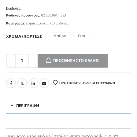
Κωδικός:
Κωδικός προϊόντος:
02.200.061 - 323
Κατηγορία:
Σόμπες Ξύλου Χαλύβδινες
ΧΡΏΜΑ (ΠΌΡΤΕΣ)
Μαύρο
Γκρι
ΠΡΟΣΘΉΚΗ ΣΤΟ ΚΑΛΆΘΙ
ΠΡΟΣΘΉΚΗ ΣΤΗ ΛΊΣΤΑ ΕΠΙΘΥΜΙΏΝ
ΠΕΡΙΓΡΑΦΉ
Πυρίμαχο κεραμικό κρύσταλλο 4mm αντοχής έως 750°C.