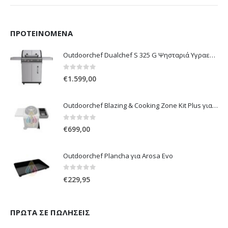
ΠΡΟΤΕΙΝΌΜΕΝΑ
Outdoorchef Dualchef S 325 G Ψησταριά Υγραερίου
0
out of 5
€
1.599,00
Outdoorchef Blazing & Cooking Zone Kit Plus για Ψησταριά Arosa Evo
0
out of 5
€
699,00
Outdoorchef Plancha για Arosa Evo
0
out of 5
€
229,95
ΠΡΏΤΑ ΣΕ ΠΩΛΉΣΕΙΣ