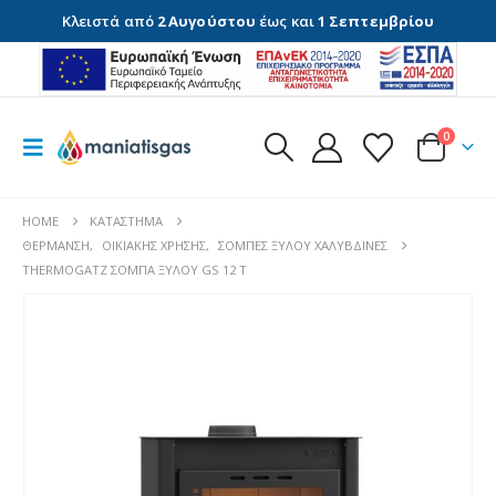
Κλειστά από
2 Αυγούστου
έως και
1 Σεπτεμβρίου
0
HOME
ΚΑΤΆΣΤΗΜΑ
ΘΈΡΜΑΝΣΗ
,
ΟΙΚΙΑΚΉΣ ΧΡΉΣΗΣ
,
ΣΌΜΠΕΣ ΞΎΛΟΥ ΧΑΛΎΒΔΙΝΕΣ
THERMOGATZ ΣΟΜΠΑ ΞΥΛΟΥ GS 12 T