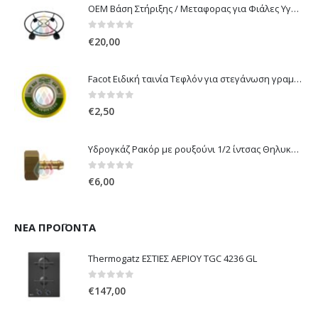
OEM Βάση Στήριξης / Μεταφορας για Φιάλες Υγραερίου 10 kg & 13 kg με ροδάκια
0
out of 5
€
20,00
Facot Ειδική ταινία Τεφλόν για στεγάνωση γραμμών αερίου 12m
0
out of 5
€
2,50
Υδρογκάζ Ρακόρ με ρουξούνι 1/2 ίντσας Θηλυκό Δεξιόστροφο για σύνδεση συσκευών με λάστιχο υγραερίου 8mm
0
out of 5
€
6,00
ΝΈΑ ΠΡΟΪΌΝΤΑ
Thermogatz ΕΣΤΙΕΣ ΑΕΡΙΟΥ TGC 4236 GL
0
out of 5
€
147,00