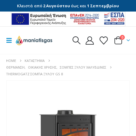
Κλειστά από
2 Αυγούστου
έως και
1 Σεπτεμβρίου
0
HOME
ΚΑΤΆΣΤΗΜΑ
ΘΈΡΜΑΝΣΗ
,
ΟΙΚΙΑΚΉΣ ΧΡΉΣΗΣ
,
ΣΌΜΠΕΣ ΞΎΛΟΥ ΧΑΛΎΒΔΙΝΕΣ
THERMOGATZ ΣΟΜΠΑ ΞΥΛΟΥ GS 8