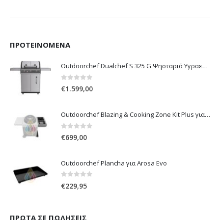
ΠΡΟΤΕΙΝΌΜΕΝΑ
Outdoorchef Dualchef S 325 G Ψησταριά Υγραερίου
0
out of 5
€
1.599,00
Outdoorchef Blazing & Cooking Zone Kit Plus για Ψησταριά Arosa Evo
0
out of 5
€
699,00
Outdoorchef Plancha για Arosa Evo
0
out of 5
€
229,95
ΠΡΏΤΑ ΣΕ ΠΩΛΉΣΕΙΣ