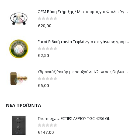
OEM Βάση Στήριξης / Μεταφορας για Φιάλες Υγραερίου 10 kg & 13 kg με ροδάκια
0
out of 5
€
20,00
Facot Ειδική ταινία Τεφλόν για στεγάνωση γραμμών αερίου 12m
0
out of 5
€
2,50
Υδρογκάζ Ρακόρ με ρουξούνι 1/2 ίντσας Θηλυκό Δεξιόστροφο για σύνδεση συσκευών με λάστιχο υγραερίου 8mm
0
out of 5
€
6,00
ΝΈΑ ΠΡΟΪΌΝΤΑ
Thermogatz ΕΣΤΙΕΣ ΑΕΡΙΟΥ TGC 4236 GL
0
out of 5
€
147,00