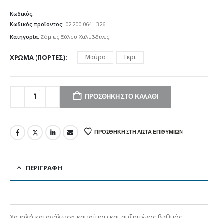
Κωδικός:
Κωδικός προϊόντος:
02.200.064 - 326
Κατηγορία:
Σόμπες Ξύλου Χαλύβδινες
ΧΡΏΜΑ (ΠΌΡΤΕΣ)
Μαύρο
Γκρι
ΠΡΟΣΘΉΚΗ ΣΤΟ ΚΑΛΆΘΙ
ΠΡΟΣΘΉΚΗ ΣΤΗ ΛΊΣΤΑ ΕΠΙΘΥΜΙΏΝ
ΠΕΡΙΓΡΑΦΉ
Χαμηλή κατανάλωση καυσίμου και αυξημένος βαθμός